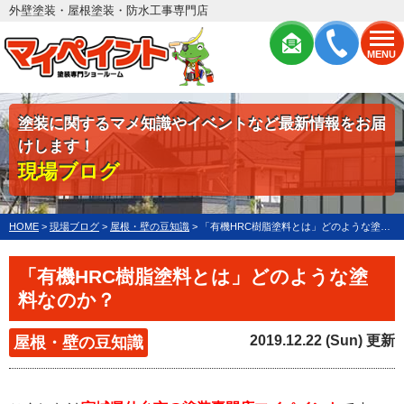
外壁塗装・屋根塗装・防水工事専門店
MENU
塗装に関するマメ知識やイベントなど最新情報をお届
けします！
現場ブログ
HOME
>
現場ブログ
>
屋根・壁の豆知識
>
「有機HRC樹脂塗料とは」どのような塗料なのか？
「有機HRC樹脂塗料とは」どのような塗
料なのか？
2019.12.22 (Sun) 更新
屋根・壁の豆知識