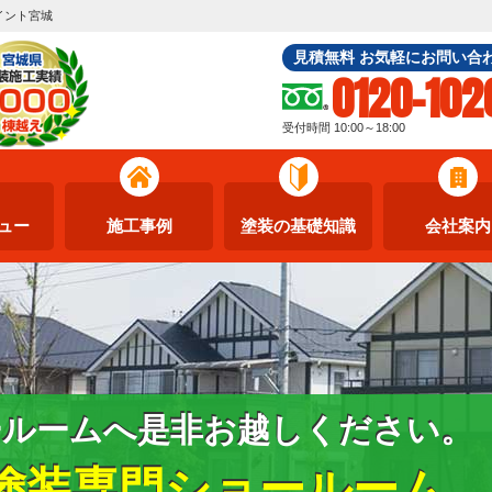
イント宮城
見積無料 お気軽にお問い合
0120-102
受付時間 10:00～18:00
ュー
施工事例
塗装の基礎知識
会社案内
ールームへ是非お越しください。
塗装専門ショールーム