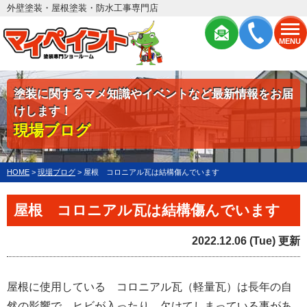
外壁塗装・屋根塗装・防水工事専門店
MENU
塗装に関するマメ知識やイベントなど最新情報をお届
けします！
現場ブログ
HOME
>
現場ブログ
>
屋根 コロニアル瓦は結構傷んでいます
屋根 コロニアル瓦は結構傷んでいます
2022.12.06 (Tue) 更新
屋根に使用している コロニアル瓦（軽量瓦）は長年の自
然の影響で ヒビが入ったり 欠けてしまっている事があ