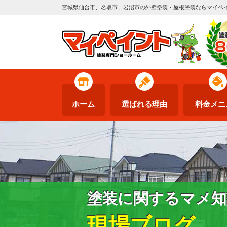
宮城県仙台市、名取市、岩沼市の外壁塗装・屋根塗装ならマイペ
ホーム
選ばれる理由
料金メニ
塗装に関するマメ知
現場ブログ