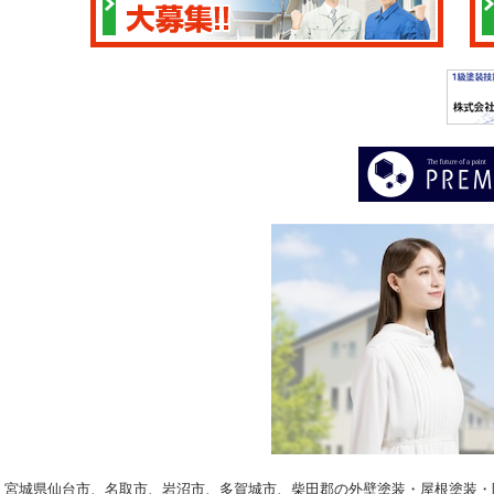
© 2026 宮城県仙台市、名取市、岩沼市、多賀城市、柴田郡の外壁塗装・屋根塗装・防水工事専