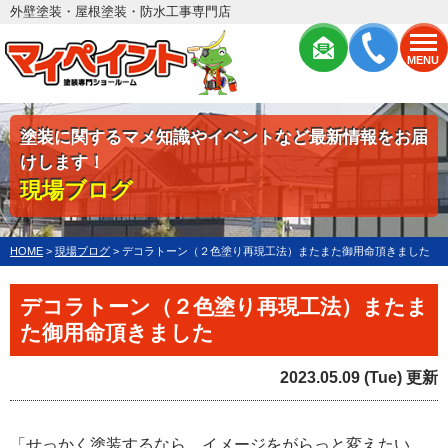
外壁塗装・屋根塗装・防水工事専門店
MENU
塗装に関するマメ知識やイベントなど最新情報をお届
けします！
現場ブログ
HOME
>
現場ブログ
>
デコラトーン（２色塗り再現工法）またまた御用命頂きました
デコラトーン（２色塗り再現工法）またま
た御用命頂きました
2023.05.09 (Tue) 更新
「せっかく塗装するなら、イメージをがらっと変えたい