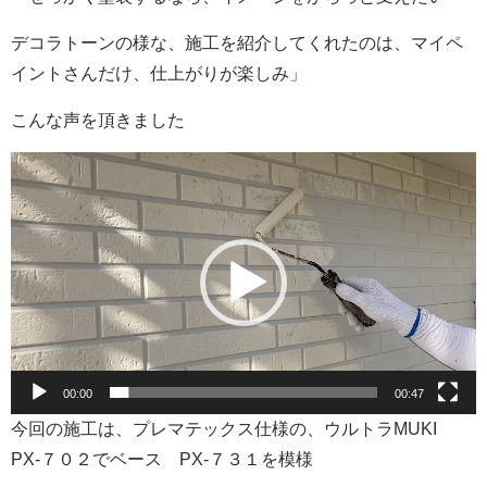
デコラトーンの様な、施工を紹介してくれたのは、マイペ
イントさんだけ、仕上がりが楽しみ」
こんな声を頂きました
動
画
プ
レ
ー
ヤ
ー
00:00
00:47
今回の施工は、プレマテックス仕様の、ウルトラMUKI
PX-７０２でベース PX-７３１を模様