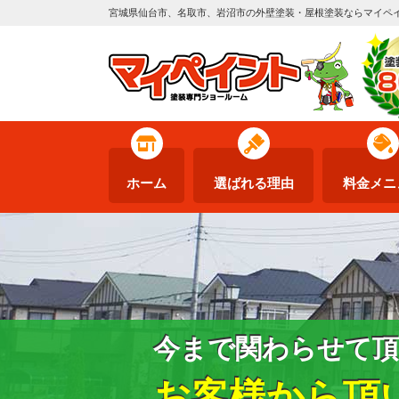
宮城県仙台市、名取市、岩沼市の外壁塗装・屋根塗装ならマイペ
ホーム
選ばれる理由
料金メニ
今まで関わらせて頂
お客様から頂