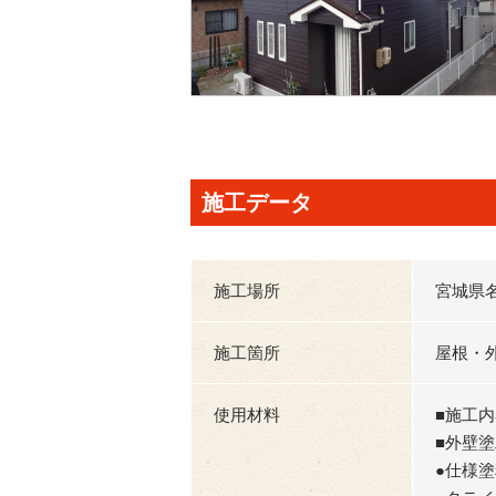
施工データ
施工場所
宮城県
施工箇所
屋根・
使用材料
■施工
■外壁
●仕様