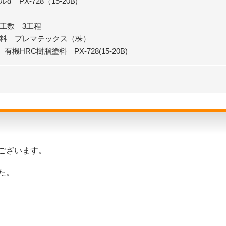
α PX-728（15-20B)
工数 3工程
塗料 プレマテックス（株）
2 有機HRC樹脂塗料 PX-728(15-20B)
ございます。
た。