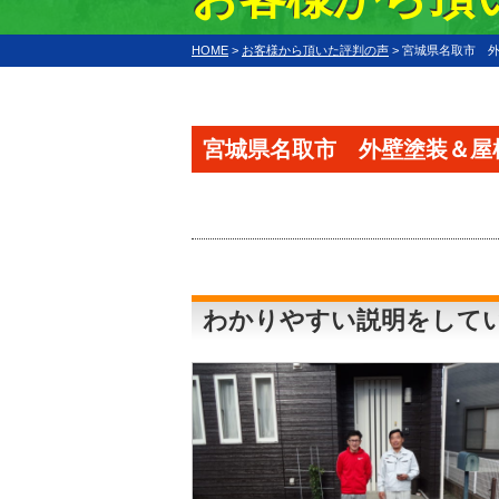
HOME
>
お客様から頂いた評判の声
>
宮城県名取市 外
宮城県名取市 外壁塗装＆屋
わかりやすい説明をして