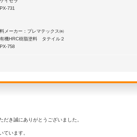
：ケイセラ
X-731
塗料メーカー：プレマテックス㈱
：有機HRC樹脂塗料 タテイル２
X-758
ただき誠にありがとうございました。
いています。