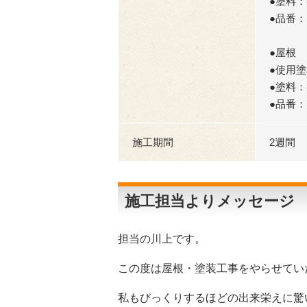
●塗料
●品番：P
●屋根
●使用
●塗料
●品番：P
施工期間
2週間
施工担当よりメッセージ
担当の川上です。
この度は屋根・塗装工事をやらせてい
私もびっくりするほどの出来栄えに驚