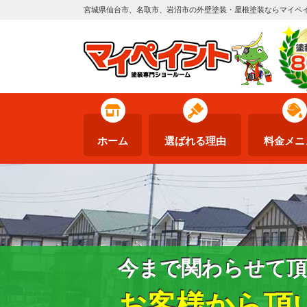
宮城県仙台市、名取市、岩沼市の外壁塗装・屋根塗装ならマイペ
ホーム
選ばれる理由
料金メニ
今まで関わらせて頂
お客様から頂