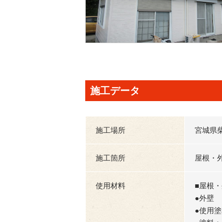
施工データ
施工場所
宮城県
施工箇所
屋根・
使用材料
■屋根
●外壁
●使用