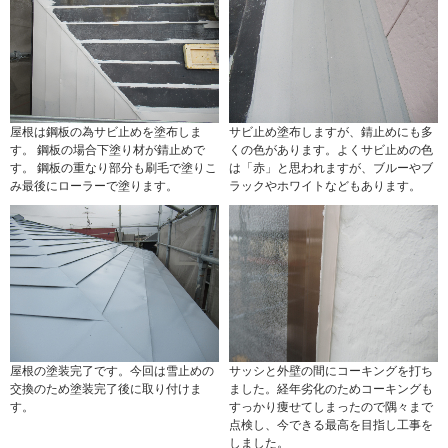
屋根は鋼板の為サビ止めを塗布しま
サビ止め塗布しますが、錆止めにも多
す。 鋼板の場合下塗り材が錆止めで
くの色があります。よくサビ止めの色
す。 鋼板の重なり部分も刷毛で塗りこ
は「赤」と思われますが、ブルーやブ
み最後にローラーで塗ります。
ラックやホワイトなどもあります。
屋根の塗装完了です。今回は雪止めの
サッシと外壁の間にコーキングを打ち
交換のため塗装完了後に取り付けま
ました。経年劣化のためコーキングも
す。
すっかり痩せてしまったので隅々まで
点検し、今できる最高を目指し工事を
しました。