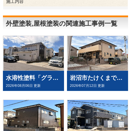
施工内容
外壁塗装
屋根塗装
外壁塗装,屋根塗装の関連施工事例一覧
水溶性塗料「グランデ無機」を、屋根・外壁塗装（外壁はデコラトーン工法）にて施工させていただきました（大崎市古川）
岩沼市たけくまで、外壁にウルトラペイントシリーズ無機塗料「ウルトラMUKI＋ウルトラTOP」と、屋根に「ウルトラルーフ＋ウルトラTOP」にて塗装させていただきました。
2026年08月06日 更新
2026年07月12日 更新