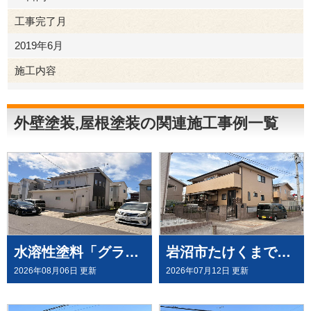
工事完了月
2019年6月
施工内容
外壁塗装
屋根塗装
外壁塗装,屋根塗装の関連施工事例一覧
水溶性塗料「グランデ無機」を、屋根・外壁塗装（外壁はデコラトーン工法）にて施工させていただきました（大崎市古川）
岩沼市たけくまで、外壁にウルトラペイントシリーズ無機塗料「ウルトラMUKI＋ウルトラTOP」と、屋根に「ウルトラルーフ＋ウルトラTOP」にて塗装させていただきました。
2026年08月06日 更新
2026年07月12日 更新