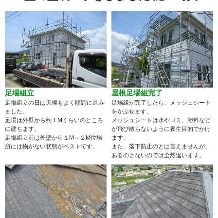
足場組立
屋根足場組完了
足場組立の日は天候もよく順調に進み
足場組が完了したら、メッシュシート
ました。
をかぶせます。
足場は外壁から約１Mくらいのところ
メッシュシートは水やゴミ、塗料など
に建ちます。
が飛び散らないように養生目的でかけ
足場組立前は外壁から１M～２M位場
ます。
所には物がない状態がベストです。
また、落下防止のとは言えませんが、
あるのとないのでは全然違います。