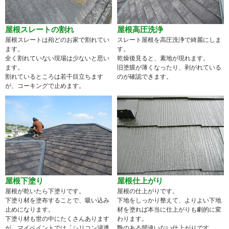
屋根スレートの割れ
屋根高圧洗浄
屋根スレートは殆どのお家で割れてい
スレート屋根を高圧洗浄で綺麗にしま
ます。
す。
全く割れていない現場は少ないと思い
乾燥後見ると、素地が現れます。
ます。
旧塗膜が薄くなったり、剥がれている
割れているところは若干目立ちます
のが確認できます。
が、コーキングで止めます。
屋根下塗り
屋根仕上がり
屋根が乾いたら下塗りです。
屋根の仕上がりです。
下塗り材を塗布することで、吸い込み
下地をしっかり整えて、よりよい下地
止めになります。
材を塗れば本当に仕上がりも劇的に変
下塗り材も世の中にたくさんあります
わります。
が、マイペイントでは「シリコン浸透
艶のある間違いない仕上がりです。