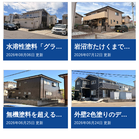
水溶性塗料「グランデ無機」を、屋根・外壁塗装（外壁はデコラトーン工法）にて施工させていただきました（大崎市古川）
岩沼市たけくまで、外壁にウルトラペイントシリーズ無機塗料「ウルトラMUKI＋ウルトラTOP」と、屋根に「ウルトラルーフ＋ウルトラTOP」にて塗装させていただきました。
2026年08月06日 更新
2026年07月12日 更新
無機塗料を超える有機HRC塗料「タテイルⅡ」で施工させていただきました（塗料メーカー：プレマテックス社）
外壁2色塗りのデコラトーン工法で、施工させていただきました。（ウルトラペイントシリーズ）
2026年06月25日 更新
2026年06月24日 更新