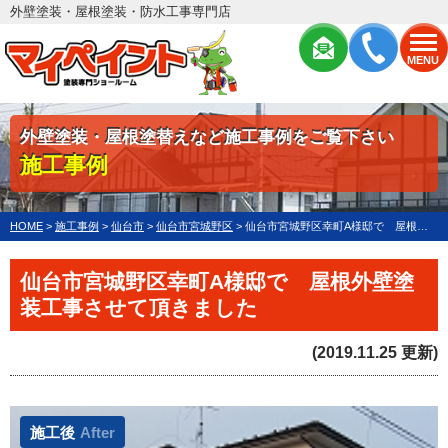
外壁塗装・屋根塗装・防水工事専門店
MENU
外壁塗装・屋根塗替えなど施工事例をご覧下さい
施工事例
HOME
>
施工事例
>
仙台市
>
仙台市宮城野区
>
仙台市宮城野区幸町A様邸で 屋根外壁塗装工事させて頂きました
仙台市宮城野区幸町A様邸で 屋根外壁塗
装工事させて頂きました
(2019.11.25 更新)
施工後
After