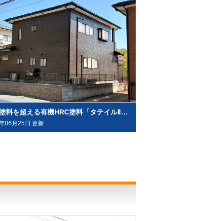
無機塗料を超える有機HRC塗料「タテイルⅡ」で施工させていただきました（塗料メーカー：プレマテックス社）
6年06月25日 更新