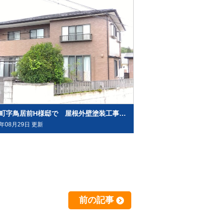
亘理町字鳥居前H様邸で 屋根外壁塗装工事させて頂きました
3年08月29日 更新
前の記事