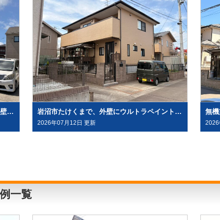
水溶性塗料「グランデ無機」を、屋根・外壁塗装（外壁はデコラトーン工法）にて施工させていただきました（大崎市古川）
岩沼市たけくまで、外壁にウルトラペイントシリーズ無機塗料「ウルトラMUKI＋ウルトラTOP」と、屋根に「ウルトラルーフ＋ウルトラTOP」にて塗装させていただきました。
2026年07月12日 更新
202
例一覧