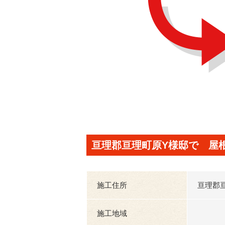
亘理郡亘理町原Y様邸で 屋
施工住所
亘理郡
施工地域