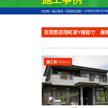
HOME
>
施工事例
>
亘理郡亘理町
>
亘理郡亘理町原Y
亘理郡亘理町原Y様邸で 屋
施工前
Before