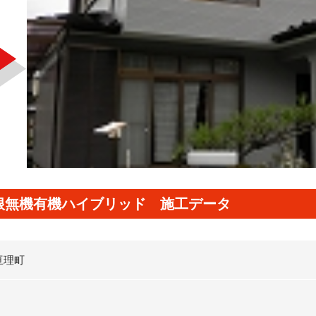
根無機有機ハイブリッド 施工データ
亘理町