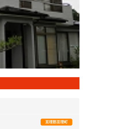
亘理郡亘理町