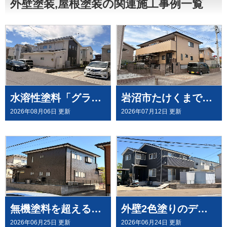
外壁塗装,屋根塗装の関連施工事例一覧
水溶性塗料「グランデ無機」を、屋根・外壁塗装（外壁はデコラトーン工法）にて施工させていただきました（大崎市古川）
岩沼市たけくまで、外壁にウルトラペイントシリーズ無機塗料「ウルトラMUKI＋ウルトラTOP」と、屋根に「ウルトラルーフ＋ウルトラTOP」にて塗装させていただきました。
2026年08月06日 更新
2026年07月12日 更新
無機塗料を超える有機HRC塗料「タテイルⅡ」で施工させていただきました（塗料メーカー：プレマテックス社）
外壁2色塗りのデコラトーン工法で、施工させていただきました。（ウルトラペイントシリーズ）
2026年06月25日 更新
2026年06月24日 更新