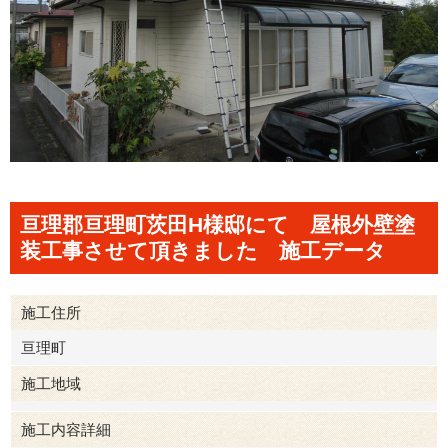
亘理郡亘理町茨田H様邸にて 屋根外壁塗
装工事させて頂きました 施工データ
施工住所
亘理町
施工地域
施工内容詳細
亘理郡亘理町