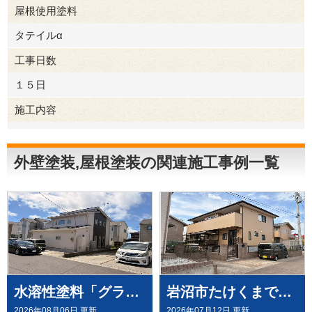
屋根使用塗料
タテイルα
工事日数
１５日
施工内容
外壁塗装
屋根塗装
外壁塗装,屋根塗装の関連施工事例一覧
水溶性塗料「グランデ無機」を、屋根・外壁塗装（外壁はデコラトーン工法）にて施工させていただきました（大崎市古川）
岩沼市たけくまで、外壁にウルトラペイントシリーズ無機塗料「ウルトラMUKI＋ウルトラTOP」と、屋根に「ウルトラルーフ＋ウルトラTOP」にて塗装させていただきました。
2026年08月06日 更新
2026年07月12日 更新