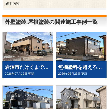
施工内容
外壁塗装
屋根塗装
外壁塗装,屋根塗装の関連施工事例一覧
岩沼市たけくまで、外壁にウルトラペイントシリーズ無機塗料「ウルトラMUKI＋ウルトラTOP」と、屋根に「ウルトラルーフ＋ウルトラTOP」にて塗装させていただきました。
無機塗料を超える有機HRC塗料「タテイルⅡ」で施工させていただきました（塗料メーカー：プレマテックス社）
2026年07月12日 更新
2026年06月25日 更新