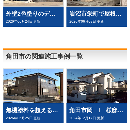
外壁2色塗りのデコラトーン工法で、施工させていただきました。（ウルトラペイントシリーズ）
岩沼市栄町で屋根外壁塗装をと雨樋全交換の工事完了いたしました
2026年06月24日 更新
2026年06月08日 更新
角田市の関連施工事例一覧
無機塗料を超える有機HRC塗料「タテイルⅡ」で施工させていただきました（塗料メーカー：プレマテックス社）
角田市岡 I 様邸で外壁塗装工事させて頂きました
2026年06月25日 更新
2024年12月17日 更新