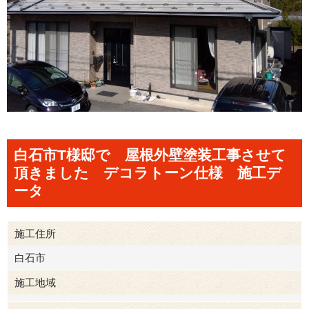
白石市T様邸で 屋根外壁塗装工事させて
頂きました デコラトーン仕様 施工デ
ータ
施工住所
白石市
施工地域