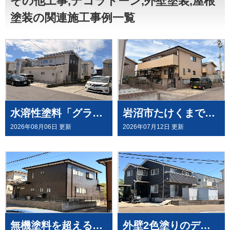
その他工事,デコラトーン,外壁塗装,屋根
塗装の関連施工事例一覧
水溶性塗料「グランデ無機」を、屋根・外壁塗装（外壁はデコラトーン工法）にて施工させていただきました（大崎市古川）
岩沼市たけくまで、外壁にウルトラペイントシリーズ無機塗料「ウルトラMUKI＋ウルトラTOP」と、屋根に「ウルトラルーフ＋ウルトラTOP」にて塗装させていただきました。
2026年08月06日 更新
2026年07月12日 更新
無機塗料を超える有機HRC塗料「タテイルⅡ」で施工させていただきました（塗料メーカー：プレマテックス社）
外壁2色塗りのデコラトーン工法で、施工させていただきました。（ウルトラペイントシリーズ）