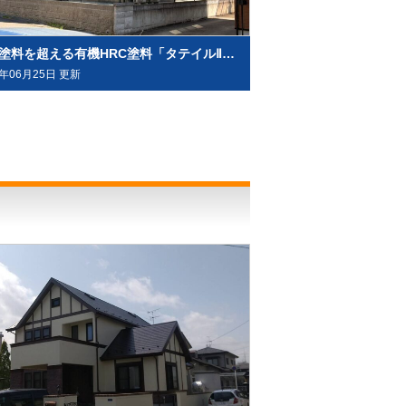
無機塗料を超える有機HRC塗料「タテイルⅡ」で施工させていただきました（塗料メーカー：プレマテックス社）
6年06月25日 更新