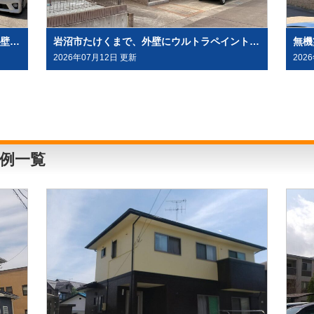
水溶性塗料「グランデ無機」を、屋根・外壁塗装（外壁はデコラトーン工法）にて施工させていただきました（大崎市古川）
岩沼市たけくまで、外壁にウルトラペイントシリーズ無機塗料「ウルトラMUKI＋ウルトラTOP」と、屋根に「ウルトラルーフ＋ウルトラTOP」にて塗装させていただきました。
2026年07月12日 更新
202
例一覧