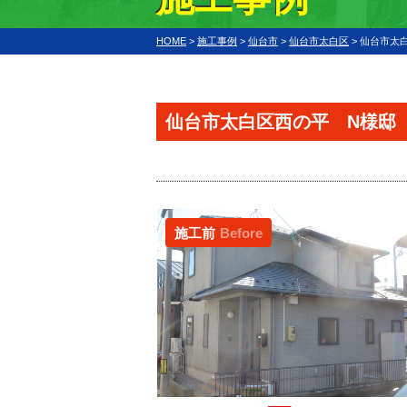
HOME
>
施工事例
>
仙台市
>
仙台市太白区
>
仙台市太
仙台市太白区西の平 N様邸
施工前
Before