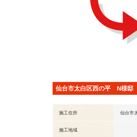
仙台市太白区西の平 N様邸
施工住所
仙台市
施工地域