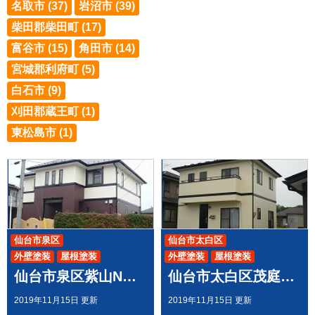
名取市 (37)
岩沼市 (39)
柴田郡柴田町 (17)
富谷市 (15)
角田市 (14)
宮城郡利府町 (5)
白石市 (9)
刈田郡蔵王町 (1)
東松島市 (1)
仙台市泉区
仙台市太白区
外壁塗装
屋根塗装
外壁塗装
屋根塗装
仙台市泉区紫山N様邸で 屋根外壁塗装工事させて頂きました
仙台市太白区茂庭F様邸で 屋根外壁塗装工事させて頂きました
2019年11月15日 更新
2019年11月15日 更新