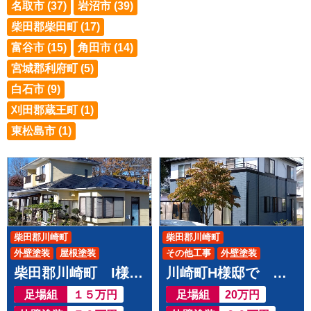
名取市 (37)
岩沼市 (39)
柴田郡柴田町 (17)
富谷市 (15)
角田市 (14)
宮城郡利府町 (5)
白石市 (9)
刈田郡蔵王町 (1)
東松島市 (1)
柴田郡川崎町
柴田郡川崎町
外壁塗装
屋根塗装
その他工事
外壁塗装
柴田郡川崎町 I様邸で 屋根外壁塗装工事させて頂きました
川崎町H様邸で 屋根外壁塗装工事させて頂きました
屋根塗装
足場組
１５万円
足場組
20万円