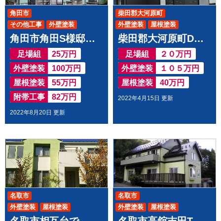
角田市
柴田郡大河原町
その他工事
外壁塗装
外壁塗装
屋根塗装
角田市角田S様邸で 屋根外壁塗装工事させて頂きました
柴田郡大河原町D様邸で 屋根外壁塗装させて頂きました
屋根塗装
足場組
25万円
足場組
２０万円
外壁塗装
100万円
外壁塗装
１０５万円
屋根塗装
55万円
屋根塗装
40万円
附帯工事
82万円
2022年4月15日 更新
2022年8月20日 更新
名取市
名取市
外壁塗装
屋根塗装
外壁塗装
屋根塗装