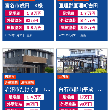
富谷市成田 K様邸で屋根外壁塗装工事させて頂きました
亘理郡亘理町吉田 F様邸屋根外壁塗装工事させて頂きました
足場組
１８万円
足場組
１７万円
外壁塗装
82万円
外壁塗装
８４万円
屋根塗装
３８万円
屋根塗装
３９万円
2024年8月31日 更新
2024年8月31日 更新
岩沼市
白石市
外壁塗装
屋根塗装
岩沼市たけくま I様邸で屋根外壁塗装工事させて頂きました
白石市郡山平成 Y様邸で 屋根外壁塗装工事させて頂きました
足場組
１４万円
足場組
17万円
外壁塗装
80万円
外壁塗装
98万円