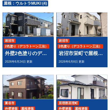
屋根：ウルトラMUKI (4)
岩沼市
岩沼市
2色塗り（デコラトーン工法）
2色塗り（デコラトーン工法）
外壁2色塗りのデコラトーン工法で、施工させていただきました。（ウルトラペイントシリーズ）
岩沼市栄町で屋根外壁塗装をと雨樋全交換の工事完了いたしました
外壁塗装
屋根塗装
外壁塗装
屋根塗装
雨樋全交換
雨樋全交換
2026年6月24日 更新
2026年6月8日 更新
富谷市
亘理郡亘理町
外壁塗装
屋根塗装
外壁塗装
屋根塗装