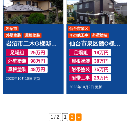
岩沼市
仙台市泉区
外壁塗装
屋根塗装
その他工事
外壁塗装
岩沼市二木G様邸で 屋根外壁塗装工事させて頂きました
仙台市泉区館O様邸で 屋根外壁塗装工事させて頂きました
屋根塗装
足場組
25万円
足場組
18万円
外壁塗装
98万円
屋根塗装
38万円
屋根塗装
48万円
附帯塗装
75万円
附帯工事
29万円
2023年10月10日 更新
2023年10月2日 更新
1 / 2
1
2
»