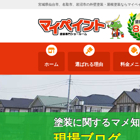
宮城県仙台市、名取市、岩沼市の外壁塗装・屋根塗装ならマイペ
ホーム
選ばれる理由
料金メニ
塗装に関するマメ知
現場ブログ