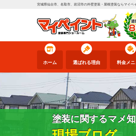
宮城県仙台市、名取市、岩沼市の外壁塗装・屋根塗装ならマイペ
ホーム
選ばれる理由
料金メニ
塗装に関するマメ知
現場ブログ