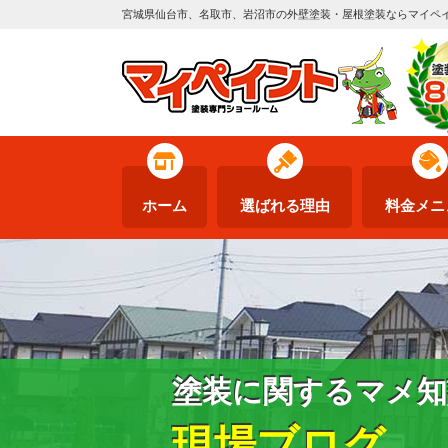
宮城県仙台市、名取市、岩沼市の外壁塗装・屋根塗装ならマイペ
ホーム
選ばれる理由
料金メニ
塗装に関するマメ知
現場ブログ