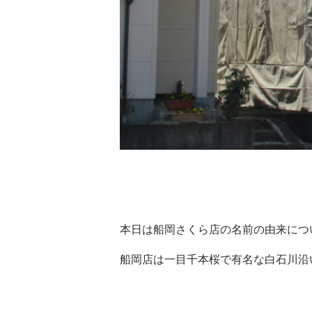
本日は船岡さくら店の名前の由来につ
船岡店は一目千本桜で有名な白石川沿