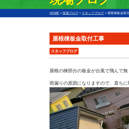
HOME
>
現場ブログ
>
スタッフブログ
>
屋根棟板金取
屋根棟板金取付工事
スタッフブログ
屋根の棟部分の板金が台風で飛んで無
雨漏りの原因になりますので、直ちに