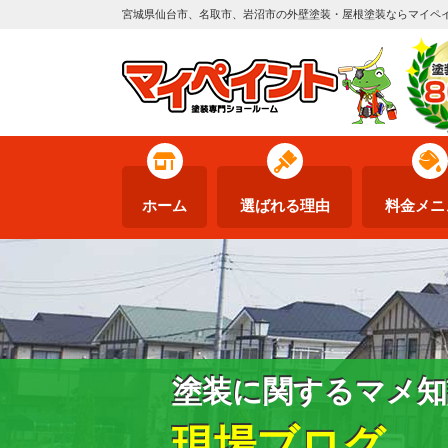
宮城県仙台市、名取市、岩沼市の外壁塗装・屋根塗装ならマイペ
ホーム
選ばれる理由
料金メニ
塗装に関するマメ知
現場ブログ