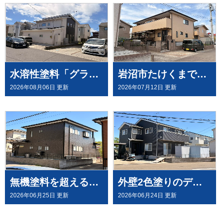
水溶性塗料「グランデ無機」を、屋根・外壁塗装（外壁はデコラトーン工法）にて施工させていただきました（大崎市古川）
岩沼市たけくまで、外壁にウルトラペイントシリーズ無機塗料「ウルトラMUKI＋ウルトラTOP」と、屋根に「ウルトラルーフ＋ウルトラTOP」にて塗装させていただきました。
2026年08月06日 更新
2026年07月12日 更新
無機塗料を超える有機HRC塗料「タテイルⅡ」で施工させていただきました（塗料メーカー：プレマテックス社）
外壁2色塗りのデコラトーン工法で、施工させていただきました。（ウルトラペイントシリーズ）
2026年06月25日 更新
2026年06月24日 更新