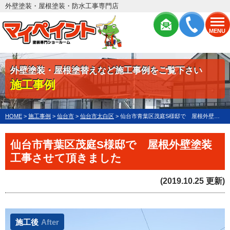
外壁塗装・屋根塗装・防水工事専門店
MENU
外壁塗装・屋根塗替えなど施工事例をご覧下さい
施工事例
HOME
>
施工事例
>
仙台市
>
仙台市太白区
>
仙台市青葉区茂庭S様邸で 屋根外壁塗装工事させて頂きました
仙台市青葉区茂庭S様邸で 屋根外壁塗装
工事させて頂きました
(2019.10.25 更新)
施工後
After