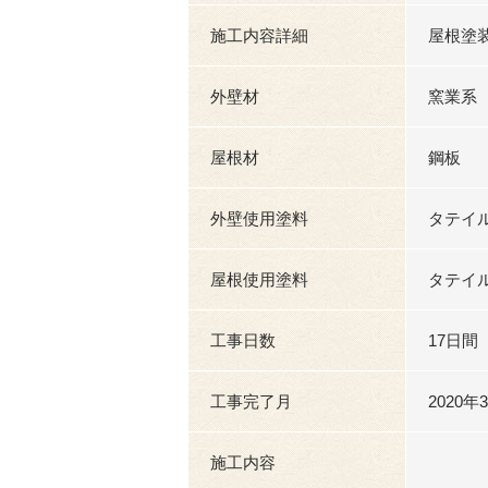
施工内容詳細
屋根塗
外壁材
窯業系
屋根材
鋼板
外壁使用塗料
タテイ
屋根使用塗料
タテイ
工事日数
17日間
工事完了月
2020年
施工内容