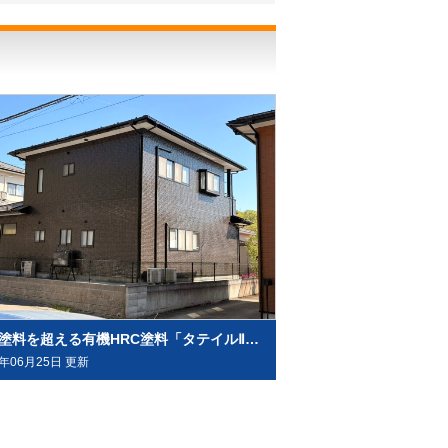
無機塗料を超える有機HRC塗料「タテイルⅡ」で施工させていただきました（塗料メーカー：プレマテックス社）
6年06月25日 更新