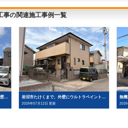
他工事の関連施工事例一覧
水溶性塗料「グランデ無機」を、屋根・外壁塗装（外壁はデコラトーン工法）にて施工させていただきました（大崎市古川）
岩沼市たけくまで、外壁にウルトラペイントシリーズ無機塗料「ウルトラMUKI＋ウルトラTOP」と、屋根に「ウルトラルーフ＋ウルトラTOP」にて塗装させていただきました。
2026年07月12日 更新
202