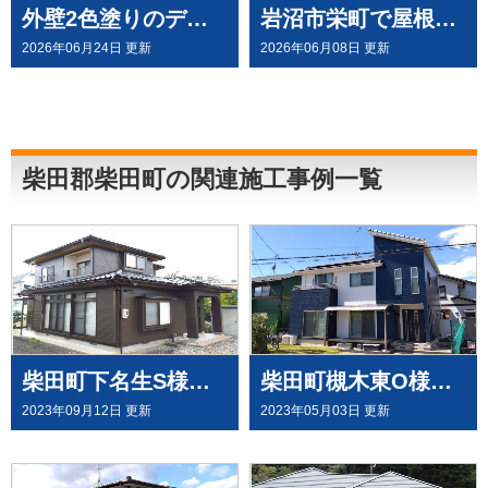
外壁2色塗りのデコラトーン工法で、施工させていただきました。（ウルトラペイントシリーズ）
岩沼市栄町で屋根外壁塗装をと雨樋全交換の工事完了いたしました
2026年06月24日 更新
2026年06月08日 更新
柴田郡柴田町の関連施工事例一覧
柴田町下名生S様邸で 外壁塗装工事させて頂きました
柴田町槻木東O様邸で 外壁塗装工事させて頂きました
2023年09月12日 更新
2023年05月03日 更新