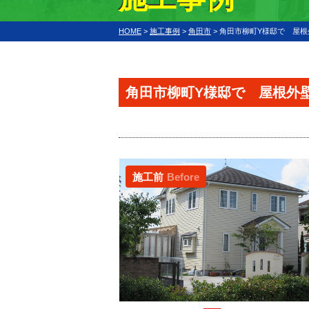
HOME
>
施工事例
>
角田市
>
角田市柳町Y様邸で 屋
角田市柳町Y様邸で 屋根外
施工前
Before