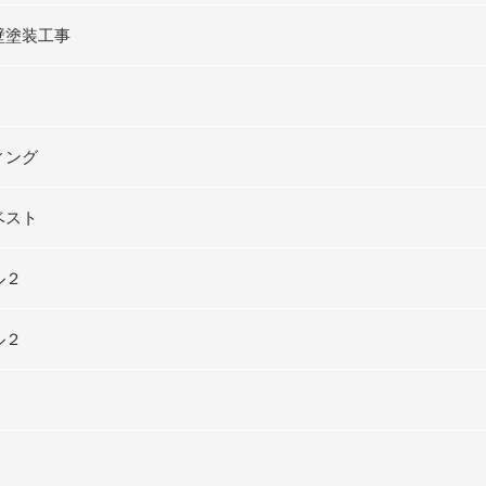
壁塗装工事
ィング
ベスト
ル２
ル２