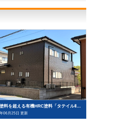
無機塗料を超える有機HRC塗料「タテイルⅡ」で施工させていただきました（塗料メーカー：プレマテックス社）
6年06月25日 更新