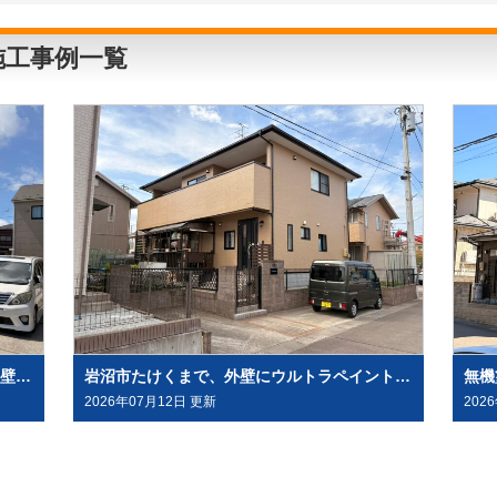
施工事例一覧
水溶性塗料「グランデ無機」を、屋根・外壁塗装（外壁はデコラトーン工法）にて施工させていただきました（大崎市古川）
岩沼市たけくまで、外壁にウルトラペイントシリーズ無機塗料「ウルトラMUKI＋ウルトラTOP」と、屋根に「ウルトラルーフ＋ウルトラTOP」にて塗装させていただきました。
2026年07月12日 更新
202