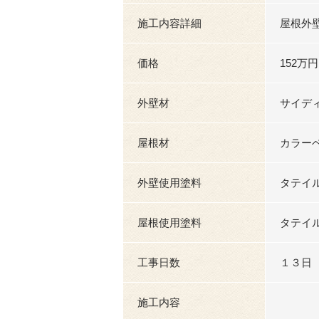
施工内容詳細
屋根外
価格
152万円
外壁材
サイデ
屋根材
カラー
外壁使用塗料
タテイ
屋根使用塗料
タテイ
工事日数
１３日
施工内容