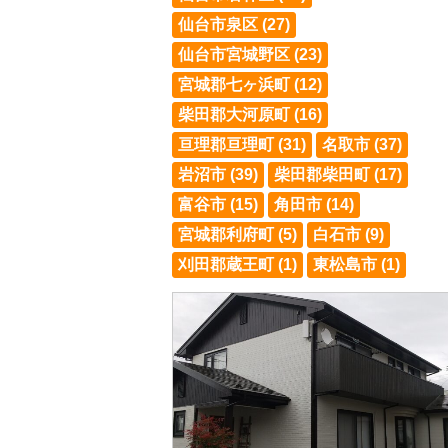
仙台市泉区 (27)
仙台市宮城野区 (23)
宮城郡七ヶ浜町 (12)
柴田郡大河原町 (16)
亘理郡亘理町 (31)
名取市 (37)
岩沼市 (39)
柴田郡柴田町 (17)
富谷市 (15)
角田市 (14)
宮城郡利府町 (5)
白石市 (9)
刈田郡蔵王町 (1)
東松島市 (1)