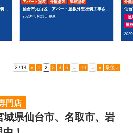
アパート塗装
外壁塗装
屋根塗装
外壁
仙台市太白区八木山 アパート屋根外壁塗装工事させて頂きました
仙台市太白区 アパート屋根外壁塗装工事させて頂きました
2020年8月23日 更新
足
屋
202
2 / 14
«
1
2
3
4
5
...
10
...
»
最後 »
専門店
宮城県仙台市、名取市、岩
理由！