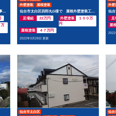
外壁塗装
屋根塗装
外壁
仙台市宮城野区Y様邸で 屋根外壁塗装工事させて頂きました
仙台市太白区四郎丸G様で 屋根外壁塗装工事させて頂きました
円
足場組
22万円
外壁塗装
１００万
足
円
０万
屋
屋根塗装
４７万円
202
2022年3月29日 更新
仙台市太白区
仙台