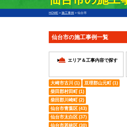
HOME
>
施工事例
>
仙台市
仙台市の施工事例一覧
エリア＆工事内容で探す
大崎市古川 (1)
亘理郡山元町 (1)
柴田郡村田町 (1)
柴田郡川崎町 (2)
仙台市青葉区 (43)
仙台市太白区 (37)
仙台市若林区 (30)