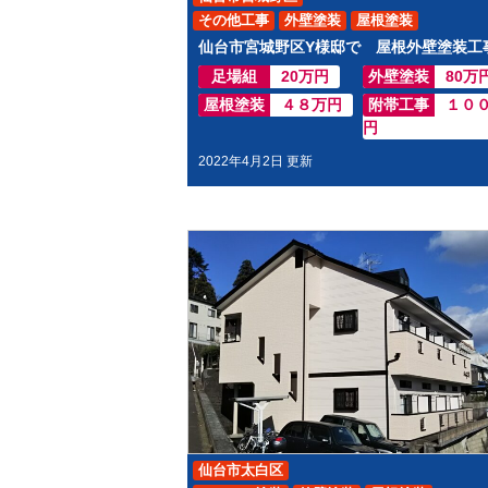
その他工事
外壁塗装
屋根塗装
足場組
20万円
外壁塗装
80万
屋根塗装
４８万円
附帯工事
１０
円
2022年4月2日 更新
仙台市太白区