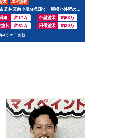
塗装
屋根塗装
仙台市若林区南小泉M様邸で 屋根と外壁の塗装工事させて頂きました
場組
約17万
外壁塗装
約68万
根塗装
約61万
附帯塗装
約20万
0年4月28日 更新