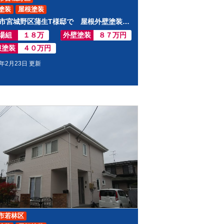
塗装
屋根塗装
仙台市宮城野区蒲生T様邸で 屋根外壁塗装工事させて頂きました
場組
１８万
外壁塗装
８７万円
根塗装
４０万円
2年2月23日 更新
市若林区