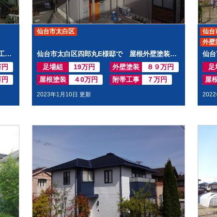
仙台市太白区
仙台
外壁
仙台市若林区若林H様邸で 屋根外壁塗装工事させて頂きました
仙台市太白区四郎丸E様邸で 屋根外壁塗装工事させて頂きました
仙台
万円
足場組
19万円
外壁塗装
８９万円
足
万円
屋根塗装
４0万円
附帯工事
７万円
屋
2023年1月10日 更新
202