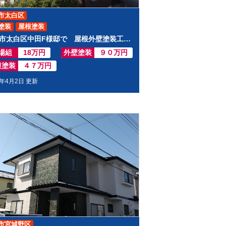
市太白区
塗装
屋根塗装
仙台市太白区中田F様邸で 屋根外壁塗装工事させて頂きました
場組
18万円
外壁塗装
９０万円
根塗装
４７万円
2年4月2日 更新
市宮城野区