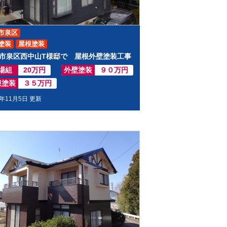
市泉区
塗装
屋根塗装
市泉区西中山T様邸で 屋根外壁塗装工事
場組
20万円
外壁塗装
９０万円
根塗装
３５万円
2年11月5日 更新