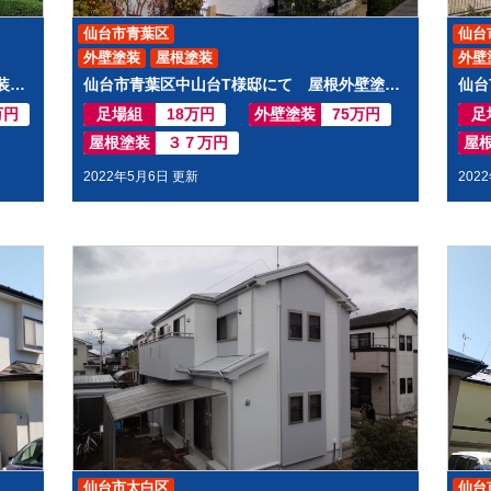
仙台市青葉区
仙台
外壁塗装
屋根塗装
外壁
仙台市青葉区愛子T様邸にて 屋根外壁塗装工事させて頂きました
仙台市青葉区中山台T様邸にて 屋根外壁塗装工事させて頂きました
万円
足場組
18万円
外壁塗装
75万円
足
屋根塗装
３７万円
屋
2022年5月6日 更新
202
仙台市太白区
仙台