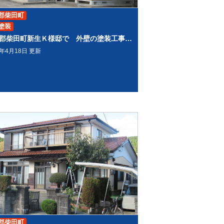
郡柴田町
塗装
柴田郡柴田町新生Ｋ様邸で 外壁の塗装工事をしました。
0年4月18日 更新
郡柴田町