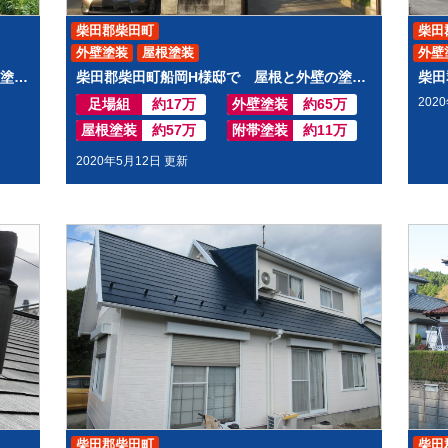
柴田郡柴田町
柴田
外壁塗装
屋根塗装
外壁
柴田郡柴田町Ｙ様邸で 屋根重ね貼 外壁塗装工事させて頂きした
柴田郡柴田町船岡H様邸で 屋根と外壁の塗装工事をしました。
202
足場組
約17万
外壁塗装
約65万
屋根塗装
約57万
附帯塗装
約11万
2020年5月12日 更新
柴田郡柴田町
柴田