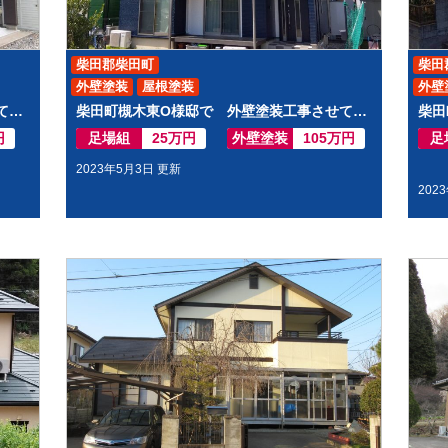
柴田郡柴田町
柴田
外壁塗装
屋根塗装
外壁
柴田町下名生S様邸で 外壁塗装工事させて頂きました
柴田町槻木東O様邸で 外壁塗装工事させて頂きました
円
足場組
25万円
外壁塗装
105万円
足
2023年5月3日 更新
202