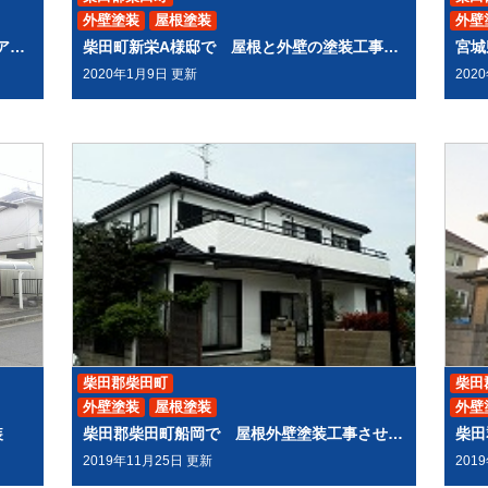
外壁塗装
屋根塗装
外壁
宮城県柴田郡柴田町S様邸で 屋根コロニアルの塗装 汚れが落ちる
柴田町新栄A様邸で 屋根と外壁の塗装工事をしました。
2020年1月9日 更新
202
柴田郡柴田町
柴田
外壁塗装
屋根塗装
外壁
装
柴田郡柴田町船岡で 屋根外壁塗装工事させて頂きました
2019年11月25日 更新
201