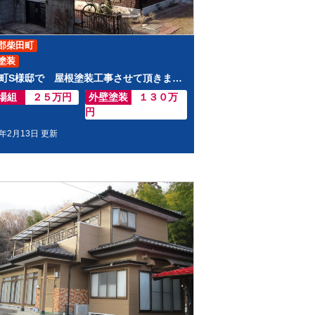
郡柴田町
塗装
柴田町S様邸で 屋根塗装工事させて頂きました
場組
２５万円
外壁塗装
１３０万
円
3年2月13日 更新