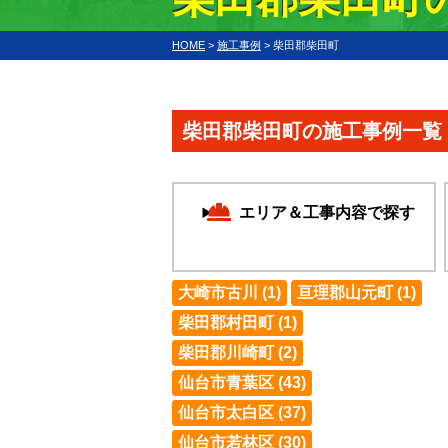
HOME
>
施工事例
>
柴田郡柴田町
柴田郡柴田町の施工事例一覧
エリア＆工事内容で探す
大崎市古川 (1)
亘理郡山元町 (1)
柴田郡村田町 (1)
柴田郡川崎町 (2)
仙台市青葉区 (43)
仙台市太白区 (37)
仙台市若林区 (30)