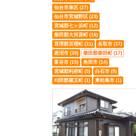
仙台市泉区 (27)
仙台市宮城野区 (23)
宮城郡七ヶ浜町 (12)
柴田郡大河原町 (16)
亘理郡亘理町 (31)
名取市 (37)
岩沼市 (39)
柴田郡柴田町 (17)
富谷市 (15)
角田市 (14)
宮城郡利府町 (5)
白石市 (9)
刈田郡蔵王町 (1)
東松島市 (1)