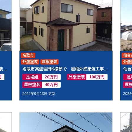
名取市
仙台
外壁塗装
屋根塗装
外壁
仙台市太白区中田町K様邸で 屋根外壁塗装工事させて頂きました
名取市高舘吉田K様邸で 屋根外壁塗装工事させて頂きました
円
足場組
20万円
外壁塗装
100万円
足
屋根塗装
40万円
屋
2022年9月13日 更新
202