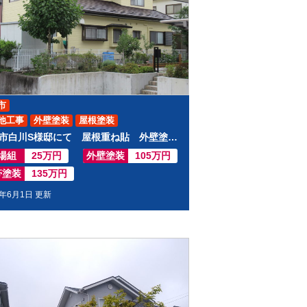
市
他工事
外壁塗装
屋根塗装
白石市白川S様邸にて 屋根重ね貼 外壁塗装工事させて頂きました
場組
25万円
外壁塗装
105万円
帯塗装
135万円
1年6月1日 更新