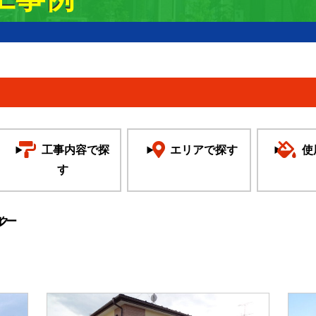
工事内容で探
エリアで探す
使
す
ク
ルー