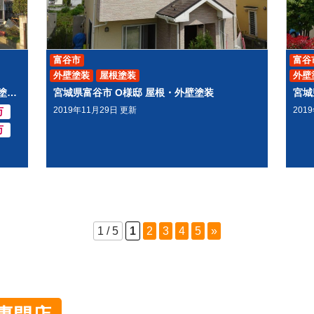
富谷市
富谷
外壁塗装
屋根塗装
外壁
柴田郡柴田町船岡H様邸で 屋根と外壁の塗装工事をしました。
宮城県富谷市 O様邸 屋根・外壁塗装
宮城
2019年11月29日 更新
201
万
万
1 / 5
1
2
3
4
5
»