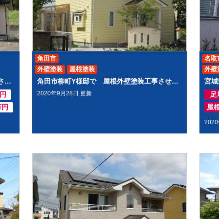
角田市
名取
外壁塗装
屋根塗装
外壁
白石市福岡T様邸 にて屋根外壁塗装工事させて頂きました
角田市柳町Y様邸で 屋根外壁塗装工事させて頂きました
2020年9月28日 更新
万円
足
万円
屋
202