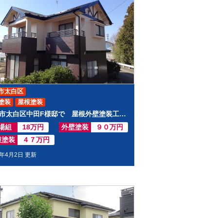
市太白区
塗装
屋根塗装
仙台市太白区中田F様邸で 屋根外壁塗装工事させて頂きました
場組
18万円
外壁塗装
９０万円
根塗装
４７万円
2年4月2日 更新