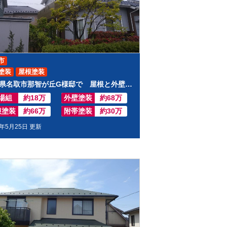
市
塗装
屋根塗装
宮城県名取市那智が丘G様邸で 屋根と外壁の塗装工事をしました。
場組
約18万
外壁塗装
約68万
根塗装
約66万
附帯塗装
約30万
0年5月25日 更新