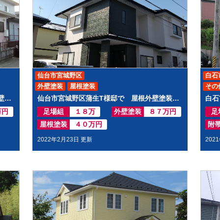
仙台市宮城野区
白石
外壁塗装
屋根塗装
その
亘理郡亘理町逢隈下郡S様邸にて 屋根外壁塗装工事させて頂きました
仙台市宮城野区蒲生T様邸で 屋根外壁塗装工事させて頂きました
万円
足場組
１８万
外壁塗装
８７万円
足
屋根塗装
４０万円
附
2022年2月23日 更新
202